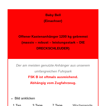
Baby Bell
(Einachser)
Offener Kastenanhänger 1200 kg gebremst
(massiv – robust – leistungsstark – DIE
DRECKSCHLEUDER)
Der am meisten genutzte Anhänger aus unserem
umfangreichen Fuhrpark
FSK B ist oftmals ausreichend.
Abhängig vom Zugfahrzeug.
← Bild anklicken
1 Tag
3 Tage
7 Tage
Wochenende