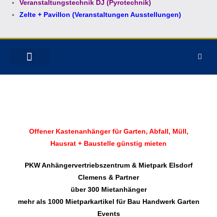
Veranstaltungstechnik DJ (Pyrotechnik)
Zelte + Pavillon (Veranstaltungen Ausstellungen)
MIETPARK ELSDORF
ANHÄNGER KAUFEN
MOTORRAD VERZURREN
Offener Kastenanhänger für Garten, Abfall, Müll,
Hausrat + Baustelle günstig mieten
PKW Anhängervertriebszentrum & Mietpark Elsdorf
Clemens & Partner
über 300 Mietanhänger
mehr als 1000 Mietparkartikel für Bau Handwerk Garten
Events