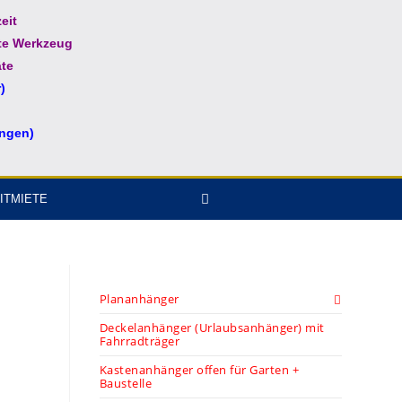
eit
te Werkzeug
te
)
ungen)
ITMIETE
Plananhänger
Deckelanhänger (Urlaubsanhänger) mit
Fahrradträger
Kastenanhänger offen für Garten +
Baustelle