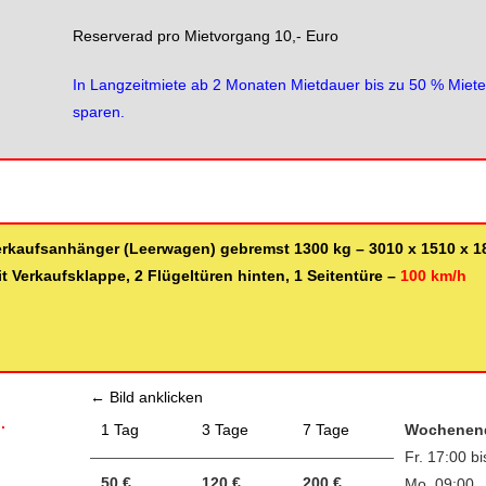
Reserverad pro Mietvorgang 10,- Euro
In Langzeitmiete ab 2 Monaten Mietdauer bis zu 50 % Miet
sparen.
erkaufsanhänger (Leerwagen) gebremst 1300 kg – 3010 x 1510 x 
t Verkaufsklappe, 2 Flügeltüren hinten, 1 Seitentüre –
100 km/h
← Bild anklicken
.
1 Tag
3 Tage
7 Tage
Wochenen
Fr. 17:00 bi
50 €
120 €
200 €
Mo. 09:00