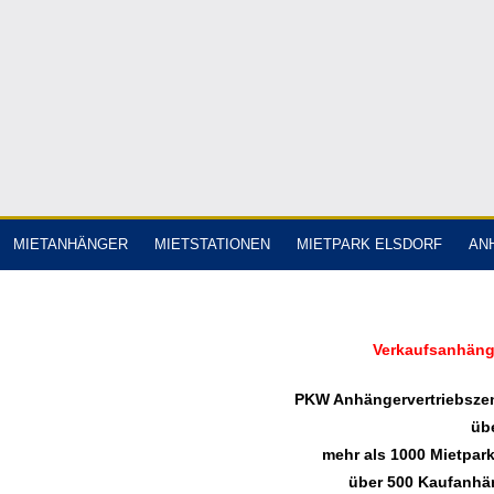
MIETANHÄNGER
MIETSTATIONEN
MIETPARK ELSDORF
AN
Verkaufsanhäng
PKW Anhängervertriebszen
üb
mehr als 1000 Mietpar
über 500 Kaufanhän