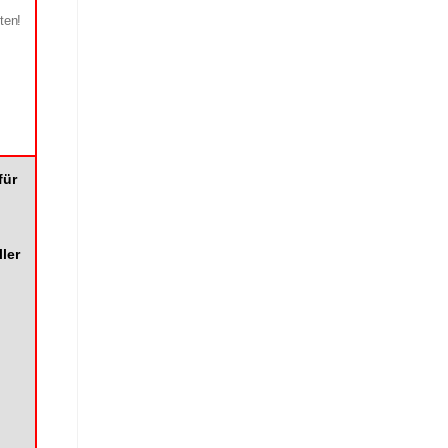
ten!
für
ler