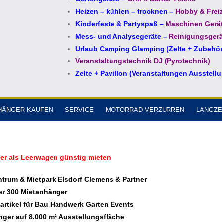
Heizen – kühlen – trocknen
–
Hobby & Freiz
Kinderfeste & Partyspaß
–
Maschinen Gerä
Mess- und Analysegeräte
–
Reinigungsgerä
Urlaub Camping Glamping (Zelte + Zubehör
Veranstaltungstechnik DJ (Pyrotechnik)
Zelte + Pavillon (Veranstaltungen Ausstell
HÄNGER KAUFEN
SERVICE
MOTORRAD VERZURREN
LANGZE
er als Leerwagen günstig mieten
trum & Mietpark Elsdorf Clemens & Partner
er 300 Mietanhänger
kartikel für Bau Handwerk Garten Events
ger auf 8.000 m² Ausstellungsfläche