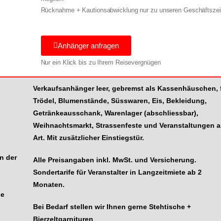
Rücknahme + Kautionsabwicklung nur zu unseren Geschäftszei
Anhänger anfragen
Nur ein Klick bis zu Ihrem Reisevergnügen
Verkaufsanhänger leer, gebremst als Kassenhäuschen, 
Trödel, Blumenstände, Süsswaren, Eis, Bekleidung,
Getränkeausschank,
Warenlager (abschliessbar),
Weihnachtsmarkt, Strassenfeste und Veranstaltungen al
Art.
Mit zusätzlicher Einstiegstür.
en der
Alle Preisangaben inkl. MwSt. und Versicherung.
Sondertarife für Veranstalter in Langzeitmiete ab 2
Monaten.
de
Bei Bedarf stellen wir Ihnen gerne Stehtische +
Bierzeltgarnituren