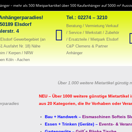
änger – mehr als 500 Mietparkartikel über 500 Kaufanhänger auf 5000 m² Ausste
Anhängerparadies!
Tel.: 02274 – 3210
 50189 Elsdorf
Beratung / Vermietung Verkauf
lerstr. 4
/ Service / Werkstatt / Zubehör
Elsdorf Gewerbegebiet (an
/ Ersatzteile / Mietpark Elsdorf
61 Ausfahrt Nr. 18) Nähe
C&P Clemens & Partner
eim / Kerpen / NRW
Anhänger
en Köln - Aachen
Über 1.000 weitere Mietartikel günstig 
NEU – Über 1000 weitere günstige Mietartikel 
erparadies
aus 20 Kategorien, die Ihr Vorhaben oder Vera
Bau + Handwerk
–
Eismaschinen Softeis Sl
Essen + Trinken (Geräte)
–
Events- & Veran
Gartengeräte
–
Grill´s Bänke Tische