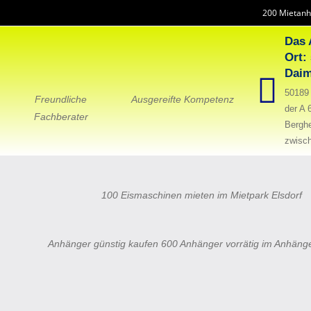
200 Mietanh
Das 
Ort:
Daim
50189 
Freundliche
Ausgereifte Kompetenz
der A 
Fachberater
Bergh
zwisch
100 Eismaschinen mieten im Mietpark Elsdorf
Anhänger günstig kaufen 600 Anhänger vorrätig im Anhäng