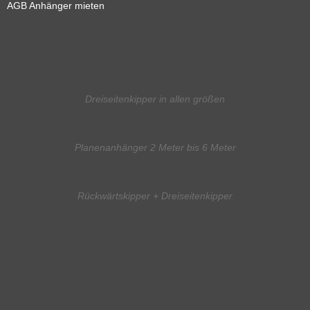
AGB Anhänger mieten
Dreiseitenkipper in allen größen
Planenanhänger 2 Meter bis 6 Meter
Rückwärtskipper + Dreiseitenkipper