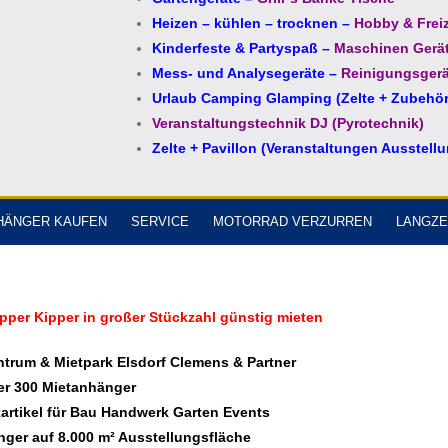
Heizen – kühlen – trocknen
–
Hobby & Freiz
Kinderfeste & Partyspaß
–
Maschinen Gerä
Mess- und Analysegeräte
–
Reinigungsgerä
Urlaub Camping Glamping (Zelte + Zubehör
Veranstaltungstechnik DJ (Pyrotechnik)
Zelte + Pavillon (Veranstaltungen Ausstell
HÄNGER KAUFEN
SERVICE
MOTORRAD VERZURREN
LANGZE
ipper Kipper in großer Stückzahl günstig mieten
trum & Mietpark Elsdorf Clemens & Partner
er 300 Mietanhänger
kartikel für Bau Handwerk Garten Events
ger auf 8.000 m² Ausstellungsfläche