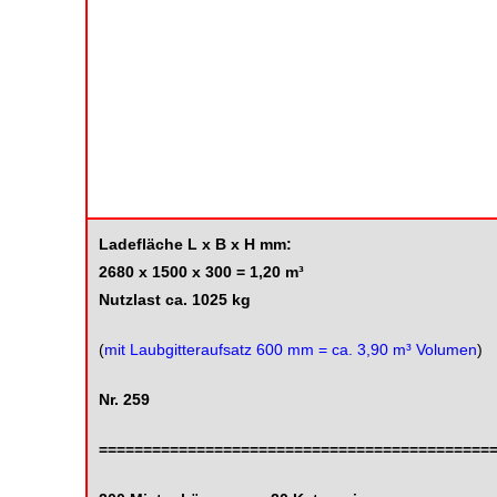
Ladefläche
L x B x H mm:
2680 x 1500 x 300 = 1,20 m³
Nutzlast ca. 1025 kg
(
mit Laubgitteraufsatz 600 mm = ca. 3,90 m³ Volumen
)
Nr. 259
============================================