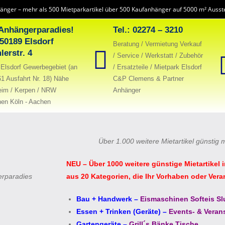
änger – mehr als 500 Mietparkartikel über 500 Kaufanhänger auf 5000 m² Ausste
Anhängerparadies!
Tel.: 02274 – 3210
 50189 Elsdorf
Beratung / Vermietung Verkauf
lerstr. 4
/ Service / Werkstatt / Zubehör
Elsdorf Gewerbegebiet (an
/ Ersatzteile / Mietpark Elsdorf
61 Ausfahrt Nr. 18) Nähe
C&P Clemens & Partner
eim / Kerpen / NRW
Anhänger
en Köln - Aachen
Über 1.000 weitere Mietartikel günstig 
NEU – Über 1000 weitere günstige Mietartikel 
erparadies
aus 20 Kategorien, die Ihr Vorhaben oder Vera
Bau + Handwerk
–
Eismaschinen Softeis Sl
Essen + Trinken (Geräte)
–
Events- & Veran
Gartengeräte
–
Grill´s Bänke Tische