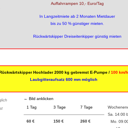
Auffahrrampen 10,- Euro/Tag
s
In Langzeitmiete ab 2 Monaten Mietdauer
bis zu 50 % günstiger mieten.
Rückwärtskipper Dreiseitenkipper günstig mieten
Rückwärtskipper Hochlader 2000 kg gebremst E-Pumpe /
100 km/
Laubgitteraufsatz 600 mm möglich
← Bild anklicken
lich
1 Tag
3 Tage
7 Tage
Wochenen
st
Sa. 14:00 b
60 €
150 €
260 €
Mo. 09:0