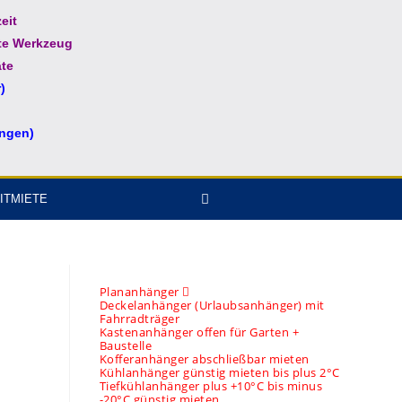
eit
te Werkzeug
te
)
ungen)
ITMIETE
Plananhänger
Deckelanhänger (Urlaubsanhänger) mit
Fahrradträger
Kastenanhänger offen für Garten +
Baustelle
Kofferanhänger abschließbar mieten
Kühlanhänger günstig mieten bis plus 2°C
Tiefkühlanhänger plus +10°C bis minus
-20°C günstig mieten