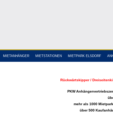
MIETANHÄNGER
MIETSTATIONEN
MIETPARK ELSDORF
AN
Rückwärtskipper / Dreiseitenk
PKW Anhängervertriebszen
üb
mehr als 1000 Mietpar
über 500 Kaufanhän