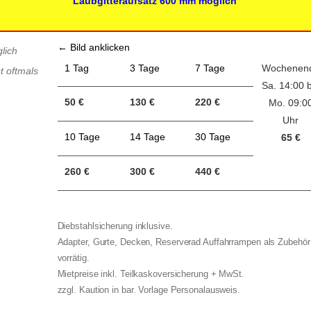
Laubgitteraufsatz 600 mm möglich
← Bild anklicken
lich
1 Tag
3 Tage
7 Tage
Wochenen
t oftmals
Sa. 14:00 b
50 €
130 €
220 €
Mo. 09:0
Uhr
10 Tage
14 Tage
30 Tage
65 €
260 €
300 €
440 €
Diebstahlsicherung inklusive.
Adapter, Gurte, Decken, Reserverad Auffahrrampen als Zubehör
vorrätig.
Mietpreise inkl. Teilkaskoversicherung + MwSt.
zzgl. Kaution in bar. Vorlage Personalausweis.