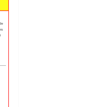
de
is
0