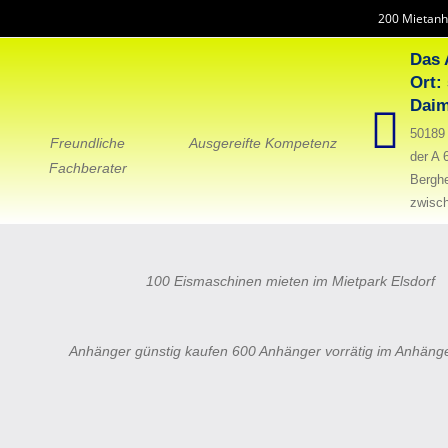
200 Mietanh
Das 
Ort:
Daim
50189 
Freundliche
Ausgereifte Kompetenz
der A 
Fachberater
Bergh
zwisch
100 Eismaschinen mieten im Mietpark Elsdorf
Anhänger günstig kaufen 600 Anhänger vorrätig im Anhäng