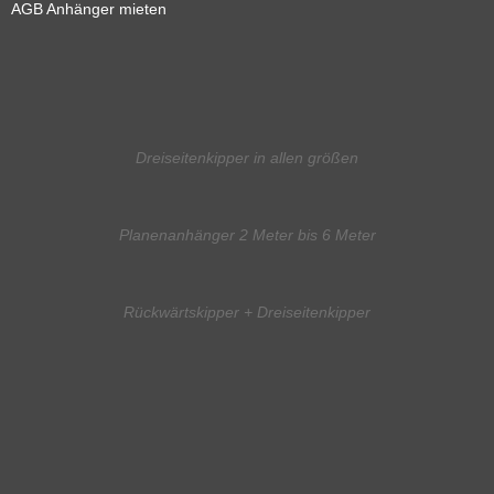
AGB Anhänger mieten
Dreiseitenkipper in allen größen
Planenanhänger 2 Meter bis 6 Meter
Rückwärtskipper + Dreiseitenkipper