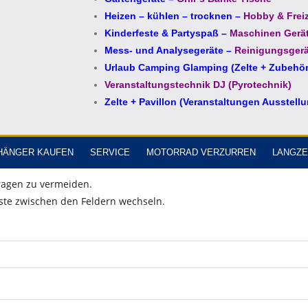
Heizen – kühlen – trocknen
–
Hobby & Freiz
Kinderfeste & Partyspaß
–
Maschinen Gerä
Mess- und Analysegeräte
–
Reinigungsgerä
Urlaub Camping Glamping (Zelte + Zubehör
Veranstaltungstechnik DJ (Pyrotechnik)
Zelte + Pavillon (Veranstaltungen Ausstell
HÄNGER KAUFEN
SERVICE
MOTORRAD VERZURREN
LANGZE
fragen zu vermeiden.
ste zwischen den Feldern wechseln.