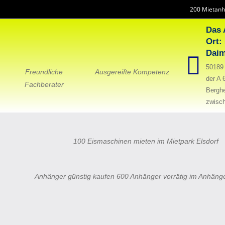
200 Mietanh
Das 
Ort:
Daim
50189 
Freundliche
Ausgereifte Kompetenz
der A 
Fachberater
Bergh
zwisch
100 Eismaschinen mieten im Mietpark Elsdorf
Anhänger günstig kaufen 600 Anhänger vorrätig im Anhäng