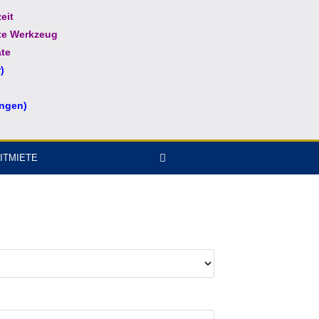
eit
te Werkzeug
te
)
ungen)
ITMIETE