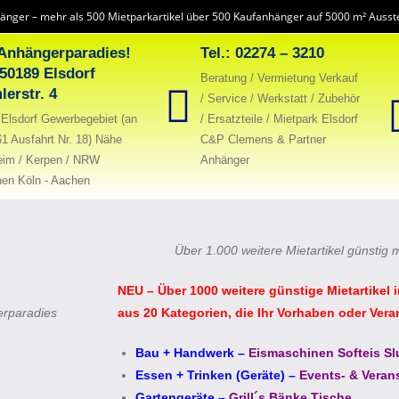
änger – mehr als 500 Mietparkartikel über 500 Kaufanhänger auf 5000 m² Ausste
Anhängerparadies!
Tel.: 02274 – 3210
 50189 Elsdorf
Beratung / Vermietung Verkauf
lerstr. 4
/ Service / Werkstatt / Zubehör
Elsdorf Gewerbegebiet (an
/ Ersatzteile / Mietpark Elsdorf
61 Ausfahrt Nr. 18) Nähe
C&P Clemens & Partner
eim / Kerpen / NRW
Anhänger
en Köln - Aachen
Über 1.000 weitere Mietartikel günstig 
NEU – Über 1000 weitere günstige Mietartikel 
erparadies
aus 20 Kategorien, die Ihr Vorhaben oder Vera
Bau + Handwerk
–
Eismaschinen Softeis Sl
Essen + Trinken (Geräte)
–
Events- & Veran
Gartengeräte
–
Grill´s Bänke Tische