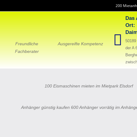
200 Mietanh
Das 
Ort:
Daim
50189 
Freundliche
Ausgereifte Kompetenz
der A 
Fachberater
Bergh
zwisch
100 Eismaschinen mieten im Mietpark Elsdorf
Anhänger günstig kaufen 600 Anhänger vorrätig im Anhäng