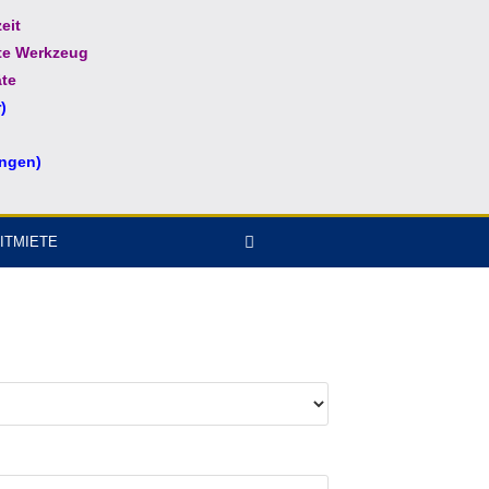
eit
te Werkzeug
te
)
ungen)
ITMIETE