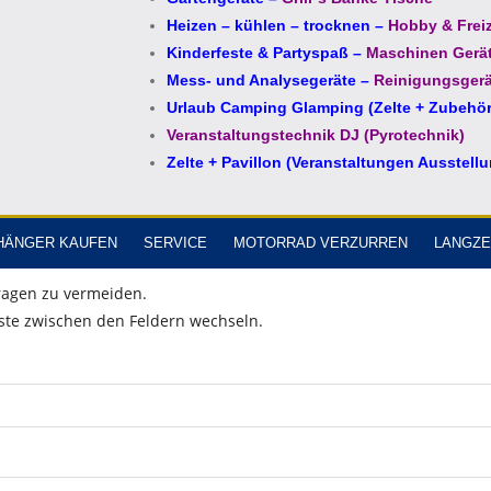
Heizen – kühlen – trocknen
–
Hobby & Freiz
Kinderfeste & Partyspaß
–
Maschinen Gerä
Mess- und Analysegeräte
–
Reinigungsgerä
Urlaub Camping Glamping (Zelte + Zubehör
Veranstaltungstechnik DJ (Pyrotechnik)
Zelte + Pavillon (Veranstaltungen Ausstell
HÄNGER KAUFEN
SERVICE
MOTORRAD VERZURREN
LANGZE
fragen zu vermeiden.
ste zwischen den Feldern wechseln.